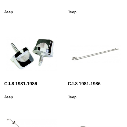
Jeep
Jeep
CJ-8 1981-1986
CJ-8 1981-1986
Jeep
Jeep