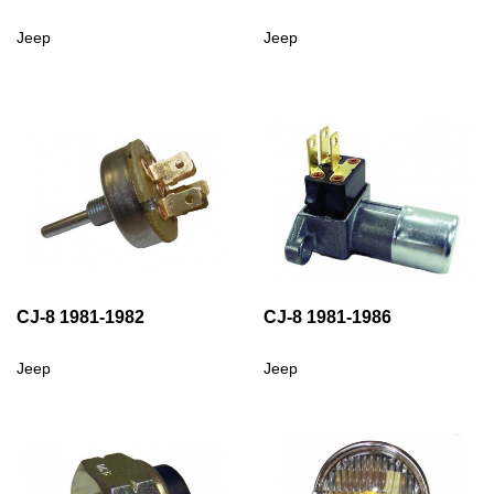
Jeep
Jeep
CJ-8 1981-1982
CJ-8 1981-1986
Jeep
Jeep