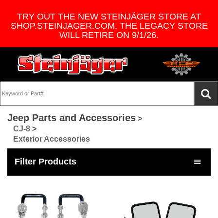
TRY OUT THE NEW STEINJÄGER STORE AT
SHOP.STEINJAGER.COM. THE LEGACY STORE
WILL RETIRE ON 9/1/26.
Jeep Parts and Accessories
>
CJ-8
>
Exterior Accessories
Filter Products