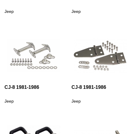
Jeep
Jeep
CJ-8 1981-1986
CJ-8 1981-1986
Jeep
Jeep