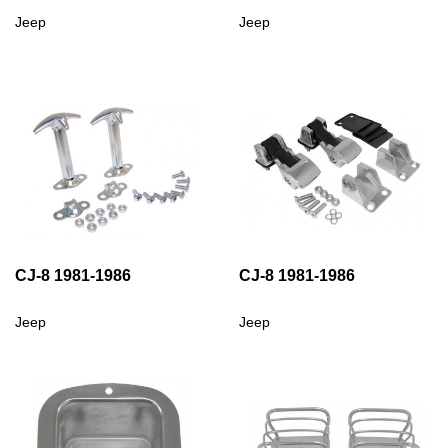
Jeep
Jeep
CJ-8 1981-1986
CJ-8 1981-1986
Jeep
Jeep