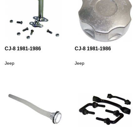
CJ-8 1981-1986
CJ-8 1981-1986
Jeep
Jeep